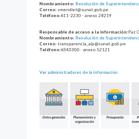
Nombramiento:
Resolución de Superintenden
Correo:
vmendiet@sunat.gob.pe
Teléfono:
611-2230 - anexo 28219
Responsable de acceso a la información:
Paz O
Nombramiento:
Resolución de Superintenden
Correo:
transparencia_aip@sunat.gob.pe
Teléfono:
6343300 - anexo 52121
Ver administradores de la información
Datos generales
Planeamiento y
Presupuesto
P
organización
inver