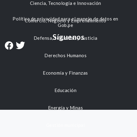
Ciencia, Tecnología e Innovación
Política de privacidad para el manejo de datos en
Comercio, Negocio y Emprendimiento
Gob.pe
Síguenos
Defensa, Seguridad y Justicia
Derechos Humanos
Economía y Finanzas
Educación
Energía y Minas
Gestión municipal