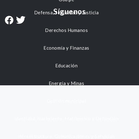
Síguenos
Defensa, Seguridad y Justicia
Derechos Humanos
Economía y Finanzas
Educación
Energía y Minas
Gestión municipal
Identidad, Nacimiento, Matrimonio y Defunción
Infraestructura, Comunicaciones y Servicios