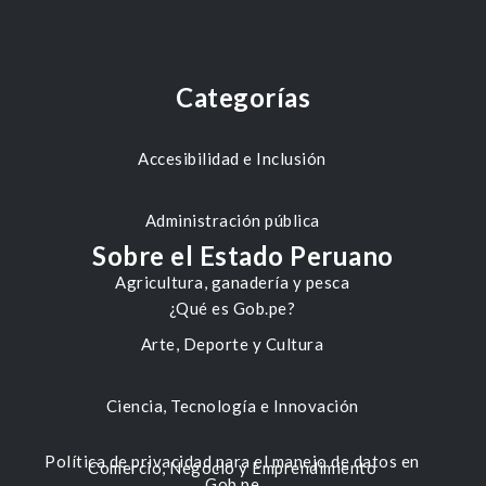
Categorías
Accesibilidad e Inclusión
Administración pública
Sobre el Estado Peruano
Agricultura, ganadería y pesca
¿Qué es Gob.pe?
Arte, Deporte y Cultura
Ciencia, Tecnología e Innovación
Política de privacidad para el manejo de datos en
Comercio, Negocio y Emprendimiento
Gob.pe