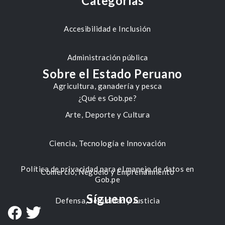
Categorías
Accesibilidad e Inclusión
Administración pública
Sobre el Estado Peruano
Agricultura, ganadería y pesca
¿Qué es Gob.pe?
Arte, Deporte y Cultura
Ciencia, Tecnología e Innovación
Política de privacidad para el manejo de datos en
Comercio, Negocio y Emprendimiento
Gob.pe
Síguenos
Defensa, Seguridad y Justicia