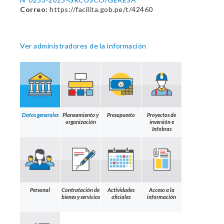
Correo:
https://facilita.gob.pe/t/42460
Ver administradores de la información
Datos generales
Planeamiento y
Presupuesto
Proyectos de
organización
inversión e
Infobras
Personal
Contratación de
Actividades
Acceso a la
bienes y servicios
oficiales
información