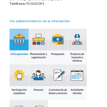
Teléfono:
952602043
Ver administradores de la información
Datos generales
Planeamiento y
Presupuesto
Proyectos de
organización
inversión e
Infobras
Participación
Personal
Contratación de
Actividades
ciudadana
bienes y servicios
oficiales