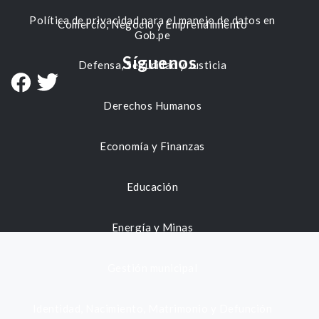
Política de privacidad para el manejo de datos en
Comercio, Negocio y Emprendimiento
Gob.pe
Síguenos
Defensa, Seguridad y Justicia
Derechos Humanos
Economía y Finanzas
Educación
Energía y Minas
Gestión municipal
Identidad, Nacimiento, Matrimonio y Defunción