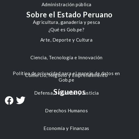
Administración pública
Sobre el Estado Peruano
Agricultura, ganadería y pesca
¿Qué es Gob.pe?
Arte, Deporte y Cultura
Ciencia, Tecnología e Innovación
Política de privacidad para el manejo de datos en
Comercio, Negocio y Emprendimiento
Gob.pe
Síguenos
Defensa, Seguridad y Justicia
Derechos Humanos
Economía y Finanzas