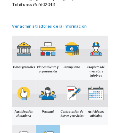
Teléfono:
952602043
Ver administradores de la información
Datos generales
Planeamiento y
Presupuesto
Proyectos de
organización
inversión e
Infobras
Participación
Personal
Contratación de
Actividades
ciudadana
bienes y servicios
oficiales