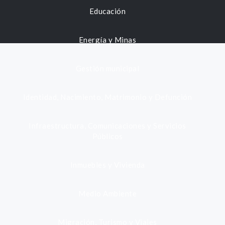
Educación
Energía y Minas
Gestión municipal
Identidad, Nacimiento, Matrimonio y Defunción
Infraestructura, Comunicaciones y Servicios
Públicos
Inmuebles y Vivienda
Medio Ambiente
Migración, Turismo y Viajes