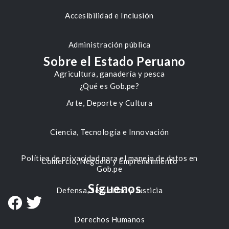
Accesibilidad e Inclusión
Administración pública
Sobre el Estado Peruano
Agricultura, ganadería y pesca
¿Qué es Gob.pe?
Arte, Deporte y Cultura
Ciencia, Tecnología e Innovación
Política de privacidad para el manejo de datos en
Comercio, Negocio y Emprendimiento
Gob.pe
Síguenos
Defensa, Seguridad y Justicia
Derechos Humanos