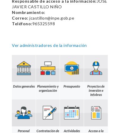
Responsable de acceso a la información:
JOSE
JAVIER CASTILLO NIÑO
Nombramiento:
Correo:
jcastillon@inpe.gob.pe
Teléfono:
965325598
Ver administradores de la información
Datos generales
Planeamiento y
Presupuesto
Proyectos de
organización
inversión e
Infobras
Personal
Contratación de
Actividades
Acceso a la