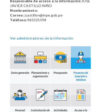
Responsable de acceso a la información:
JOSE
JAVIER CASTILLO NIÑO
Nombramiento:
Correo:
jcastillon@inpe.gob.pe
Teléfono:
965325598
Ver administradores de la información
Datos generales
Planeamiento y
Presupuesto
Proyectos de
organización
inversión e
Infobras
Personal
Contratación de
Actividades
Acceso a la