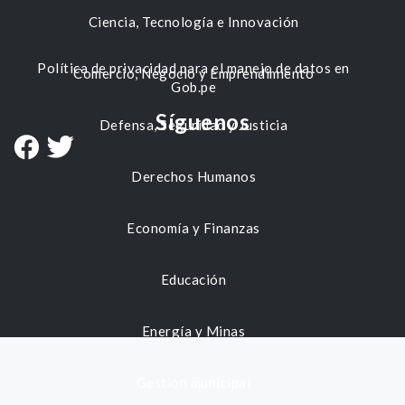
Ciencia, Tecnología e Innovación
Política de privacidad para el manejo de datos en
Comercio, Negocio y Emprendimiento
Gob.pe
Síguenos
Defensa, Seguridad y Justicia
Derechos Humanos
Economía y Finanzas
Educación
Energía y Minas
Gestión municipal