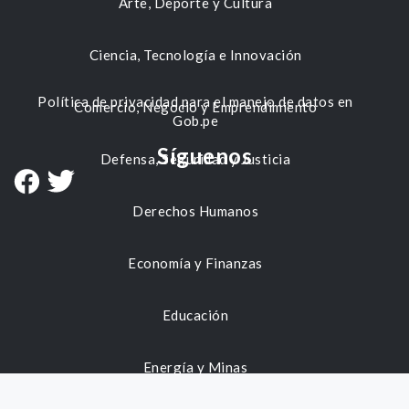
Arte, Deporte y Cultura
Ciencia, Tecnología e Innovación
Política de privacidad para el manejo de datos en
Comercio, Negocio y Emprendimiento
Gob.pe
Síguenos
Defensa, Seguridad y Justicia
Derechos Humanos
Economía y Finanzas
Educación
Energía y Minas