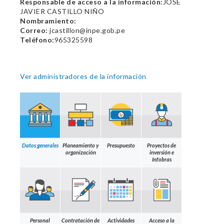
Responsable de acceso a la información:
JOSE
JAVIER CASTILLO NIÑO
Nombramiento:
Correo:
jcastillon@inpe.gob.pe
Teléfono:
965325598
Ver administradores de la información
Datos generales
Planeamiento y
Presupuesto
Proyectos de
organización
inversión e
Infobras
Personal
Contratación de
Actividades
Acceso a la