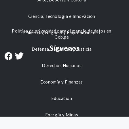
Ciencia, Tecnología e Innovación
Política de privacidad para el manejo de datos en
Comercio, Negocio y Emprendimiento
Gob.pe
Síguenos
Defensa, Seguridad y Justicia
Derechos Humanos
Economía y Finanzas
Educación
Energía y Minas