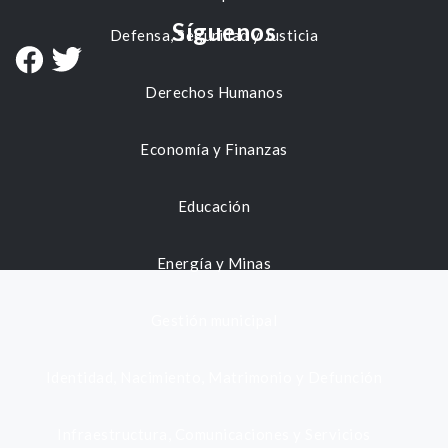
Síguenos
Defensa, Seguridad y Justicia
Derechos Humanos
Economía y Finanzas
Educación
Energía y Minas
Gestión municipal
Identidad, Nacimiento, Matrimonio y Defunción
Infraestructura, Comunicaciones y Servicios