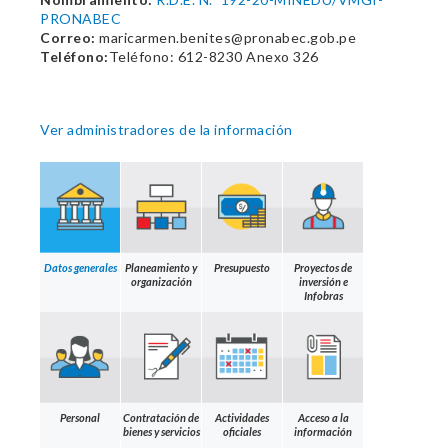
PRONABEC
Correo:
maricarmen.benites@pronabec.gob.pe
Teléfono:
Teléfono: 612-8230 Anexo 326
Ver administradores de la información
Datos generales
Planeamiento y
Presupuesto
Proyectos de
organización
inversión e
Infobras
Personal
Contratación de
Actividades
Acceso a la
bienes y servicios
oficiales
información