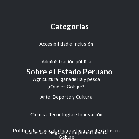
Categorías
Accesibilidad e Inclusión
Administración pública
Sobre el Estado Peruano
Agricultura, ganadería y pesca
¿Qué es Gob.pe?
Arte, Deporte y Cultura
Ciencia, Tecnología e Innovación
Política de privacidad para el manejo de datos en
Comercio, Negocio y Emprendimiento
Gob.pe