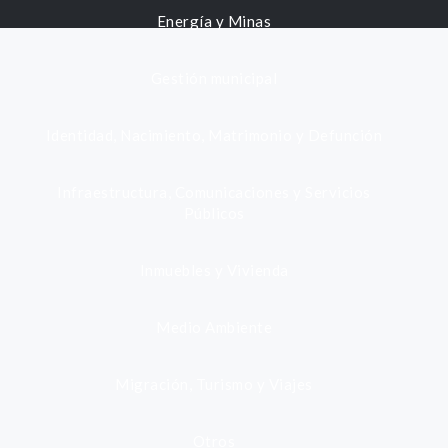
Energía y Minas
Gestión municipal
Identidad, Nacimiento, Matrimonio y Defunción
Infraestructura, Comunicaciones y Servicios
Públicos
Inmuebles y Vivienda
Medio Ambiente
Migración, Turismo y Viajes
Otros