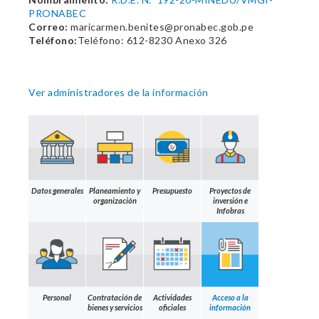
PRONABEC
Correo:
maricarmen.benites@pronabec.gob.pe
Teléfono:
Teléfono: 612-8230 Anexo 326
Ver administradores de la información
Datos generales
Planeamiento y
Presupuesto
Proyectos de
organización
inversión e
Infobras
Personal
Contratación de
Actividades
Acceso a la
bienes y servicios
oficiales
información