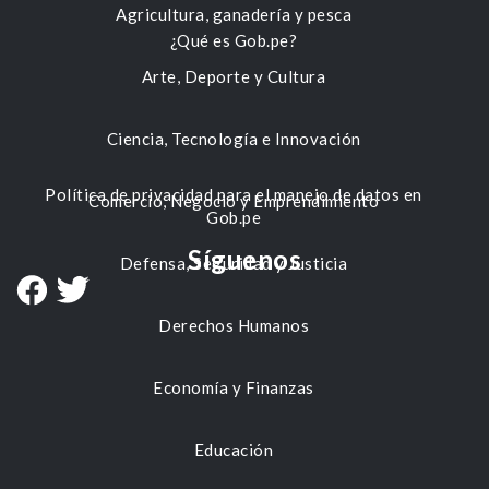
Agricultura, ganadería y pesca
¿Qué es Gob.pe?
Arte, Deporte y Cultura
Ciencia, Tecnología e Innovación
Política de privacidad para el manejo de datos en
Comercio, Negocio y Emprendimiento
Gob.pe
Síguenos
Defensa, Seguridad y Justicia
Derechos Humanos
Economía y Finanzas
Educación