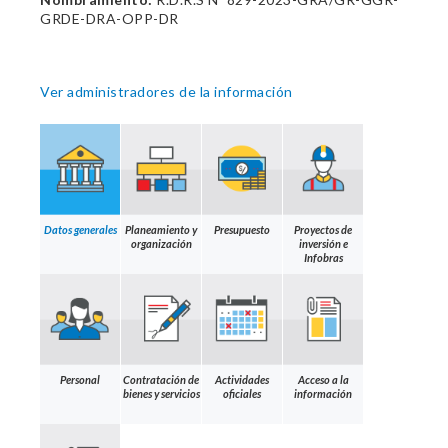
GRDE-DRA-OPP-DR
Ver administradores de la información
Datos generales
Planeamiento y
Presupuesto
Proyectos de
organización
inversión e
Infobras
Personal
Contratación de
Actividades
Acceso a la
bienes y servicios
oficiales
información