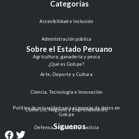
Categorías
Accesibilidad e Inclusión
Administración pública
Sobre el Estado Peruano
Agricultura, ganadería y pesca
¿Qué es Gob.pe?
Arte, Deporte y Cultura
Ciencia, Tecnología e Innovación
Política de privacidad para el manejo de datos en
Comercio, Negocio y Emprendimiento
Gob.pe
Síguenos
Defensa, Seguridad y Justicia