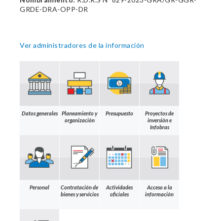
GRDE-DRA-OPP-DR
Ver administradores de la información
Datos generales
Planeamiento y
Presupuesto
Proyectos de
organización
inversión e
Infobras
Personal
Contratación de
Actividades
Acceso a la
bienes y servicios
oficiales
información