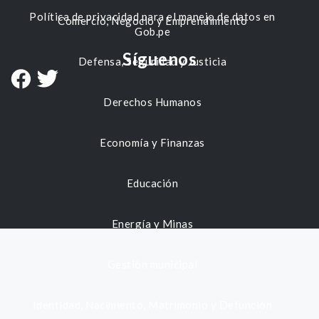
Política de privacidad para el manejo de datos en
Comercio, Negocio y Emprendimiento
Gob.pe
Síguenos
Defensa, Seguridad y Justicia
Derechos Humanos
Economía y Finanzas
Educación
Energía y Minas
Gestión municipal
Identidad, Nacimiento, Matrimonio y Defunción