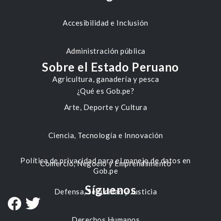
Accesibilidad e Inclusión
Administración pública
Sobre el Estado Peruano
Agricultura, ganadería y pesca
¿Qué es Gob.pe?
Arte, Deporte y Cultura
Ciencia, Tecnología e Innovación
Política de privacidad para el manejo de datos en
Comercio, Negocio y Emprendimiento
Gob.pe
Síguenos
Defensa, Seguridad y Justicia
Derechos Humanos