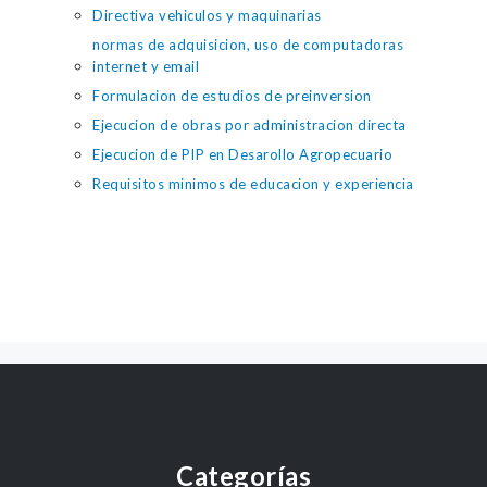
Directiva vehiculos y maquinarias
normas de adquisicion, uso de computadoras
internet y email
Formulacion de estudios de preinversion
Ejecucion de obras por administracion directa
Ejecucion de PIP en Desarollo Agropecuario
Requisitos minimos de educacion y experiencia
Categorías