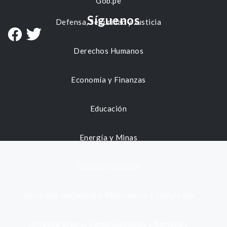
Gob.pe
Síguenos
Defensa, Seguridad y Justicia
Derechos Humanos
Economía y Finanzas
Educación
Energía y Minas
Gestión municipal
Identidad, Nacimiento, Matrimonio y Defunción
Infraestructura, Comunicaciones y Servicios