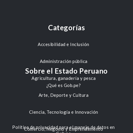
Categorías
Accesibilidad e Inclusión
Administración pública
Sobre el Estado Peruano
Agricultura, ganadería y pesca
¿Qué es Gob.pe?
Arte, Deporte y Cultura
Ciencia, Tecnología e Innovación
Política de privacidad para el manejo de datos en
Comercio, Negocio y Emprendimiento