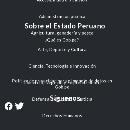
Administración pública
Sobre el Estado Peruano
Agricultura, ganadería y pesca
¿Qué es Gob.pe?
Arte, Deporte y Cultura
Ciencia, Tecnología e Innovación
Política de privacidad para el manejo de datos en
Comercio, Negocio y Emprendimiento
Gob.pe
Síguenos
Defensa, Seguridad y Justicia
Derechos Humanos