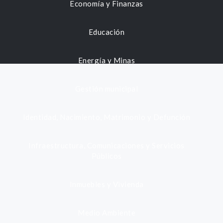
Economía y Finanzas
Educación
Energía y Minas
Gestión municipal
Identidad, Nacimiento, Matrimonio y Defunción
Infraestructura, Comunicaciones y Servicios
Públicos
Inmuebles y Vivienda
Medio Ambiente