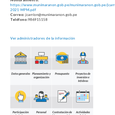
https://www.munimaranon.gob.pe/munimaranon.gob.pe/
2021-MPM.pdf
Correo:
jcarrion@munimaranon.gob.pe
Teléfono:
986915158
Ver administradores de la información
Datos generales
Planeamiento y
Presupuesto
Proyectos de
organización
inversión e
Infobras
Participación
Personal
Contratación de
Actividades