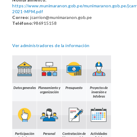
https://www.munimaranon.gob.pe/munimaranon.gob.pe/
2021-MPM.pdf
Correo:
jcarrion@munimaranon.gob.pe
Teléfono:
986915158
Ver administradores de la información
Datos generales
Planeamiento y
Presupuesto
Proyectos de
organización
inversión e
Infobras
Participación
Personal
Contratación de
Actividades