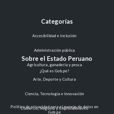
Categorías
Accesibilidad e Inclusión
Administración pública
Sobre el Estado Peruano
Agricultura, ganadería y pesca
¿Qué es Gob.pe?
Arte, Deporte y Cultura
Ciencia, Tecnología e Innovación
Política de privacidad para el manejo de datos en
Comercio, Negocio y Emprendimiento
Gob.pe