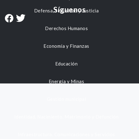
Síguenos
Defensa, Seguridad y Justicia
Derechos Humanos
Economía y Finanzas
Educación
Energía y Minas
Gestión municipal
Identidad, Nacimiento, Matrimonio y Defunción
Infraestructura, Comunicaciones y Servicios