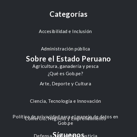
Categorías
Accesibilidad e Inclusión
Administración pública
Sobre el Estado Peruano
Agricultura, ganadería y pesca
¿Qué es Gob.pe?
Arte, Deporte y Cultura
Ciencia, Tecnología e Innovación
Política de privacidad para el manejo de datos en
Comercio, Negocio y Emprendimiento
Gob.pe
Síguenos
Defensa, Seguridad y Justicia