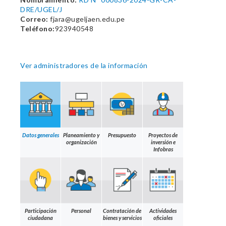
DRE/UGEL/J
Correo:
fjara@ugeljaen.edu.pe
Teléfono:
923940548
Ver administradores de la información
Datos generales
Planeamiento y
Presupuesto
Proyectos de
organización
inversión e
Infobras
Participación
Personal
Contratación de
Actividades
ciudadana
bienes y servicios
oficiales