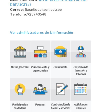
DRE/UGEL/J
Correo:
fjara@ugeljaen.edu.pe
Teléfono:
923940548
Ver administradores de la información
Datos generales
Planeamiento y
Presupuesto
Proyectos de
organización
inversión e
Infobras
Participación
Personal
Contratación de
Actividades
ciudadana
bienes y servicios
oficiales