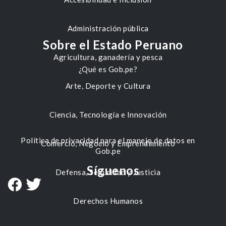
Administración pública
Sobre el Estado Peruano
Agricultura, ganadería y pesca
¿Qué es Gob.pe?
Arte, Deporte y Cultura
Ciencia, Tecnología e Innovación
Política de privacidad para el manejo de datos en
Comercio, Negocio y Emprendimiento
Gob.pe
Síguenos
Defensa, Seguridad y Justicia
Derechos Humanos