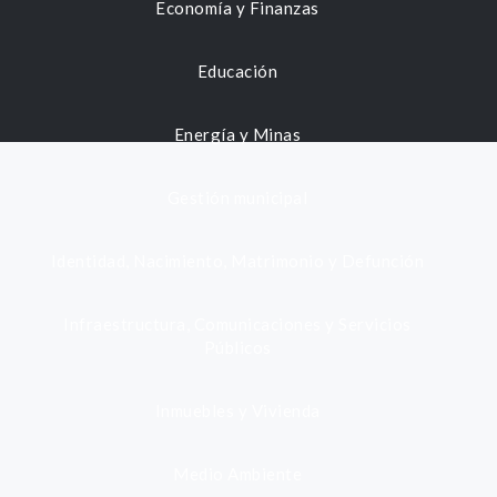
Economía y Finanzas
Educación
Energía y Minas
Gestión municipal
Identidad, Nacimiento, Matrimonio y Defunción
Infraestructura, Comunicaciones y Servicios
Públicos
Inmuebles y Vivienda
Medio Ambiente