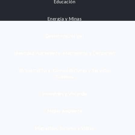
Educación
Energía y Minas
Gestión municipal
Identidad, Nacimiento, Matrimonio y Defunción
Infraestructura, Comunicaciones y Servicios
Públicos
Inmuebles y Vivienda
Medio Ambiente
Migración, Turismo y Viajes