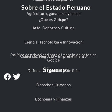
Sobre el Estado Peruano
Agricultura, ganadería y pesca
¿Qué es Gob.pe?
Arte, Deporte y Cultura
Ciencia, Tecnología e Innovación
Política de privacidad para el manejo de datos en
Comercio, Negocio y Emprendimiento
Gob.pe
Síguenos
Defensa, Seguridad y Justicia
Derechos Humanos
Economía y Finanzas