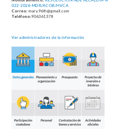
022-2026-MDR/ACOB/HVCA
Correo:
mary.96lh@gmail.com
Teléfono:
906361378
Ver administradores de la información
Datos generales
Planeamiento y
Presupuesto
Proyectos de
organización
inversión e
Infobras
Participación
Personal
Contratación de
Actividades
ciudadana
bienes y servicios
oficiales