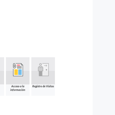
Acceso a la
Registro de Visitas
información