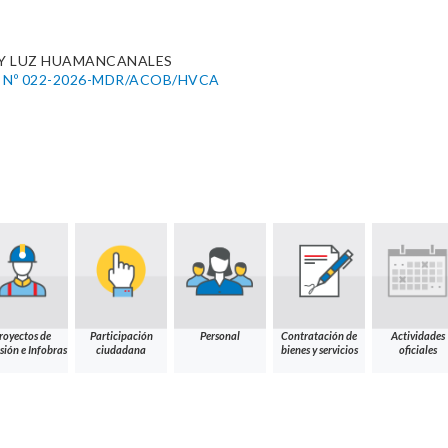
Y LUZ HUAMANCANALES
 Nº 022-2026-MDR/ACOB/HVCA
royectos de
Participación
Personal
Contratación de
Actividades
sión e Infobras
ciudadana
bienes y servicios
oficiales