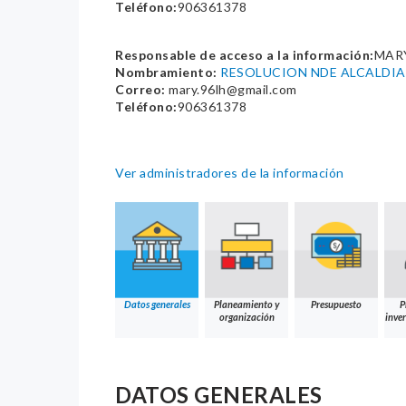
Teléfono:
906361378
Responsable de acceso a la información:
MAR
Nombramiento:
RESOLUCION NDE ALCALDIA
Correo:
mary.96lh@gmail.com
Teléfono:
906361378
Ver administradores de la información
Datos generales
Planeamiento y
Presupuesto
P
organización
inver
DATOS GENERALES