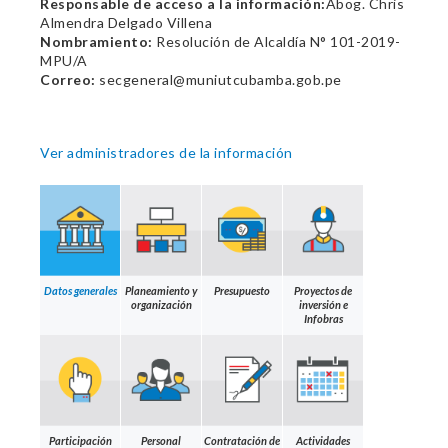
Responsable de acceso a la información:
Abog. Chris
Almendra Delgado Villena
Nombramiento:
Resolución de Alcaldía N° 101-2019-
MPU/A
Correo:
secgeneral@muniutcubamba.gob.pe
Ver administradores de la información
Datos generales
Planeamiento y
Presupuesto
Proyectos de
organización
inversión e
Infobras
Participación
Personal
Contratación de
Actividades