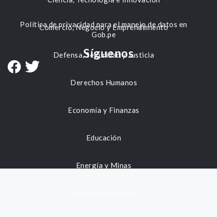
Política de privacidad para el manejo de datos en
Comercio, Negocio y Emprendimiento
Gob.pe
Síguenos
Defensa, Seguridad y Justicia
Derechos Humanos
Economía y Finanzas
Educación
Energía y Minas
Gestión municipal