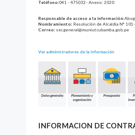
Teléfono:
041 - 475032- Anexo: 2020
Responsable de acceso a la información:
Abog.
Nombramiento:
Resolución de Alcaldía N° 10
Correo:
secgeneral@muniutcubamba.gob.pe
Ver administradores de la información
Datos generales
Planeamiento y
Presupuesto
P
organización
inver
INFORMACION DE CONTR