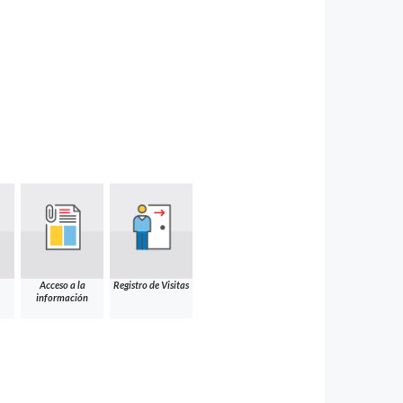
Acceso a la
Registro de Visitas
información