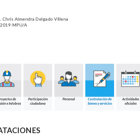
 Chris Almendra Delgado Villena
1-2019-MPU/A
royectos de
Participación
Personal
Contratación de
Actividades
sión e Infobras
ciudadana
bienes y servicios
oficiales
ATACIONES