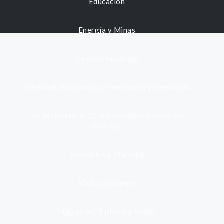
Educación
Energía y Minas
Gestión municipal
Identidad, Nacimiento, Matrimonio y Defunción
Infraestructura, Comunicaciones y Servicios
Públicos
Inmuebles y Vivienda
Medio Ambiente
Migración, Turismo y Viajes