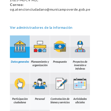
Correo:
og.atencionciudadano@municampoverde.gob.pe
Ver administradores de la información
Datos generales
Planeamiento y
Presupuesto
Proyectos de
organización
inversión e
Infobras
Participación
Personal
Contratación de
Actividades
ciudadana
bienes y servicios
oficiales