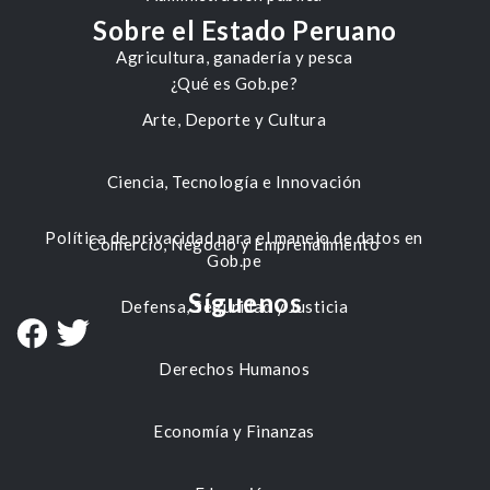
Sobre el Estado Peruano
Agricultura, ganadería y pesca
¿Qué es Gob.pe?
Arte, Deporte y Cultura
Ciencia, Tecnología e Innovación
Política de privacidad para el manejo de datos en
Comercio, Negocio y Emprendimiento
Gob.pe
Síguenos
Defensa, Seguridad y Justicia
Derechos Humanos
Economía y Finanzas