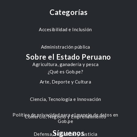
Categorías
Accesibilidad e Inclusión
Administración pública
Sobre el Estado Peruano
Agricultura, ganadería y pesca
¿Qué es Gob.pe?
Arte, Deporte y Cultura
Ciencia, Tecnología e Innovación
Política de privacidad para el manejo de datos en
Comercio, Negocio y Emprendimiento
Gob.pe
Síguenos
Defensa, Seguridad y Justicia