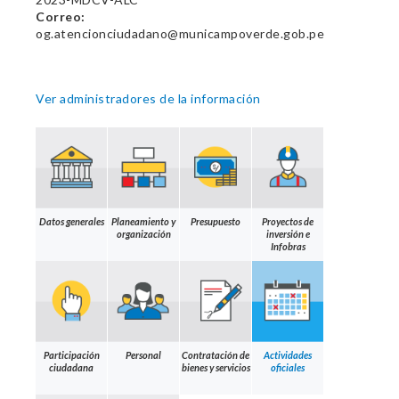
Correo:
og.atencionciudadano@municampoverde.gob.pe
Ver administradores de la información
Datos generales
Planeamiento y
Presupuesto
Proyectos de
organización
inversión e
Infobras
Participación
Personal
Contratación de
Actividades
ciudadana
bienes y servicios
oficiales