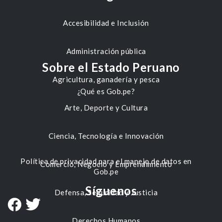
Accesibilidad e Inclusión
Administración pública
Sobre el Estado Peruano
Agricultura, ganadería y pesca
¿Qué es Gob.pe?
Arte, Deporte y Cultura
Ciencia, Tecnología e Innovación
Política de privacidad para el manejo de datos en
Comercio, Negocio y Emprendimiento
Gob.pe
Síguenos
Defensa, Seguridad y Justicia
Derechos Humanos