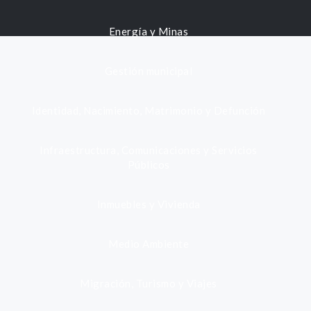
Energía y Minas
Gestión municipal
Identidad, Nacimiento, Matrimonio y Defunción
Infraestructura, Comunicaciones y Servicios
Públicos
Inmuebles y Vivienda
Medio Ambiente
Migración, Turismo y Viajes