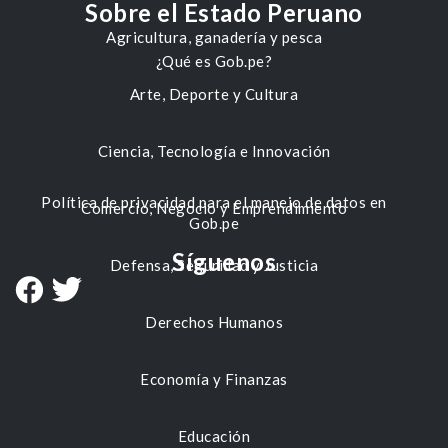
Sobre el Estado Peruano
Agricultura, ganadería y pesca
¿Qué es Gob.pe?
Arte, Deporte y Cultura
Ciencia, Tecnología e Innovación
Política de privacidad para el manejo de datos en
Comercio, Negocio y Emprendimiento
Gob.pe
Síguenos
Defensa, Seguridad y Justicia
Derechos Humanos
Economía y Finanzas
Educación