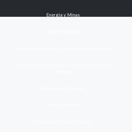
Energía y Minas
Gestión municipal
Identidad, Nacimiento, Matrimonio y Defunción
Infraestructura, Comunicaciones y Servicios
Públicos
Inmuebles y Vivienda
Medio Ambiente
Migración, Turismo y Viajes