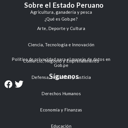
Sobre el Estado Peruano
Agricultura, ganadería y pesca
¿Qué es Gob.pe?
Arte, Deporte y Cultura
Ciencia, Tecnología e Innovación
Política de privacidad para el manejo de datos en
Comercio, Negocio y Emprendimiento
Gob.pe
Síguenos
Defensa, Seguridad y Justicia
Derechos Humanos
Economía y Finanzas
Educación