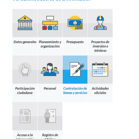
Datos generales
Planeamiento y
Presupuesto
Proyectos de
organización
inversión e
Infobras
Participación
Personal
Contratación de
Actividades
ciudadana
bienes y servicios
oficiales
Acceso a la
Registro de