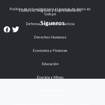
Política de privacidad para el manejo de datos en
Comercio, Negocio y Emprendimiento
Gob.pe
Síguenos
Defensa, Seguridad y Justicia
Derechos Humanos
Economía y Finanzas
Educación
Energía y Minas
Gestión municipal
Identidad, Nacimiento, Matrimonio y Defunción