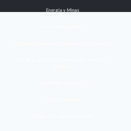
Energía y Minas
Gestión municipal
Identidad, Nacimiento, Matrimonio y Defunción
Infraestructura, Comunicaciones y Servicios
Públicos
Inmuebles y Vivienda
Medio Ambiente
Migración, Turismo y Viajes