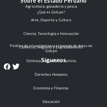
Sobre el Estado Peruano
Agricultura, ganadería y pesca
¿Qué es Gob.pe?
Arte, Deporte y Cultura
Ciencia, Tecnología e Innovación
Política de privacidad para el manejo de datos en
Comercio, Negocio y Emprendimiento
Gob.pe
Síguenos
Defensa, Seguridad y Justicia
Derechos Humanos
Economía y Finanzas
Educación