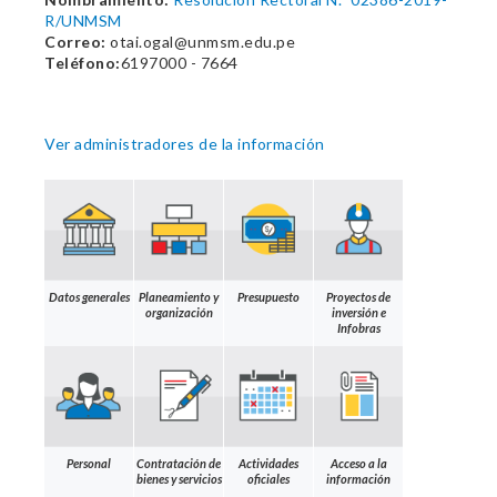
R/UNMSM
Correo:
otai.ogal@unmsm.edu.pe
Teléfono:
6197000 - 7664
Ver administradores de la información
Datos generales
Planeamiento y
Presupuesto
Proyectos de
organización
inversión e
Infobras
Personal
Contratación de
Actividades
Acceso a la
bienes y servicios
oficiales
información