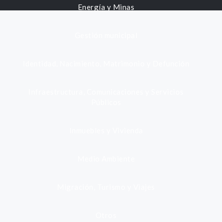
Energía y Minas
Gestión municipal
Identidad, Nacimiento, Matrimonio y Defunción
Infraestructura, Comunicaciones y Servicios
Públicos
Inmuebles y Vivienda
Medio Ambiente
Migración, Turismo y Viajes
Otros