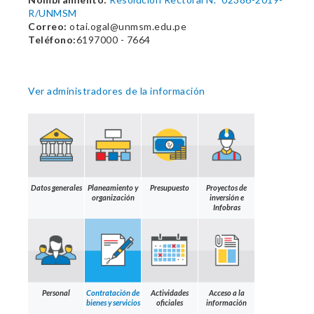
R/UNMSM
Correo:
otai.ogal@unmsm.edu.pe
Teléfono:
6197000 - 7664
Ver administradores de la información
Datos generales
Planeamiento y
Presupuesto
Proyectos de
organización
inversión e
Infobras
Personal
Contratación de
Actividades
Acceso a la
bienes y servicios
oficiales
información