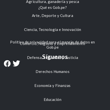
Agricultura, ganadería y pesca
¿Qué es Gob.pe?
Arte, Deporte y Cultura
Ciencia, Tecnología e Innovación
Política de privacidad para el manejo de datos en
Comercio, Negocio y Emprendimiento
Gob.pe
Síguenos
Defensa, Seguridad y Justicia
Derechos Humanos
Economía y Finanzas
Educación