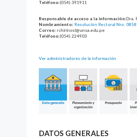
Teléfono:
(054) 391911
Responsable de acceso a la información:
Dra. 
Nombramiento:
Resolución Rectoral Nro. 085
Correo:
rchirinosl@unsa.edu.pe
Teléfono:
(054) 224903
Ver administradores de la información
Datos generales
Planeamiento y
Presupuesto
P
organización
inver
DATOS GENERALES