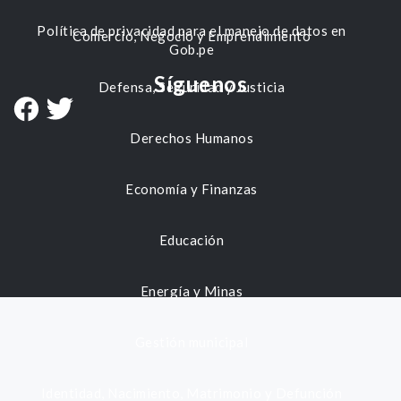
Política de privacidad para el manejo de datos en
Comercio, Negocio y Emprendimiento
Gob.pe
Síguenos
Defensa, Seguridad y Justicia
Derechos Humanos
Economía y Finanzas
Educación
Energía y Minas
Gestión municipal
Identidad, Nacimiento, Matrimonio y Defunción