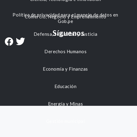
Política de privacidad para el manejo de datos en
Comercio, Negocio y Emprendimiento
Gob.pe
Síguenos
Defensa, Seguridad y Justicia
Derechos Humanos
Economía y Finanzas
Educación
Energía y Minas
Gestión municipal