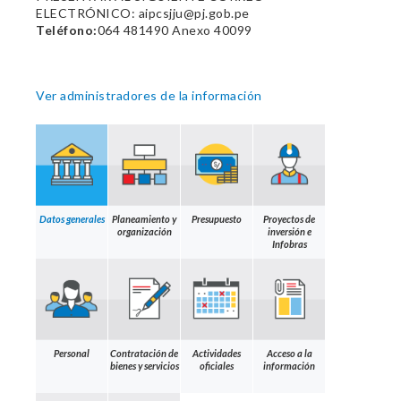
ELECTRÓNICO: aipcsjju@pj.gob.pe
Teléfono:
064 481490 Anexo 40099
Ver administradores de la información
Datos generales
Planeamiento y
Presupuesto
Proyectos de
organización
inversión e
Infobras
Personal
Contratación de
Actividades
Acceso a la
bienes y servicios
oficiales
información