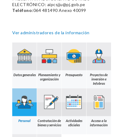
ELECTRÓNICO: aipcsjju@pj.gob.pe
Teléfono:
064 481490 Anexo 40099
Ver administradores de la información
Datos generales
Planeamiento y
Presupuesto
Proyectos de
organización
inversión e
Infobras
Personal
Contratación de
Actividades
Acceso a la
bienes y servicios
oficiales
información