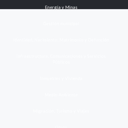
Energía y Minas
Gestión municipal
Identidad, Nacimiento, Matrimonio y Defunción
Infraestructura, Comunicaciones y Servicios
Públicos
Inmuebles y Vivienda
Medio Ambiente
Migración, Turismo y Viajes
Otros