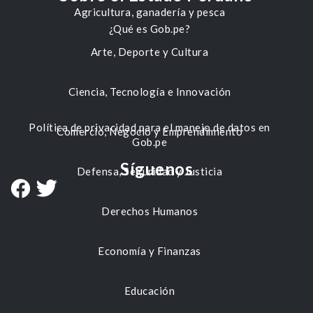
Agricultura, ganadería y pesca
¿Qué es Gob.pe?
Arte, Deporte y Cultura
Ciencia, Tecnología e Innovación
Política de privacidad para el manejo de datos en
Comercio, Negocio y Emprendimiento
Gob.pe
Síguenos
Defensa, Seguridad y Justicia
Derechos Humanos
Economía y Finanzas
Educación