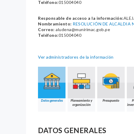
Teléfono:
015004040
Responsable de acceso a la información:
ALE
Nombramiento:
RESOLUCIÓN DE ALCALDIA N
Correo:
aludena@munirimac.gob.pe
Teléfono:
015004040
Ver administradores de la información
Datos generales
Planeamiento y
Presupuesto
P
organización
inver
DATOS GENERALES