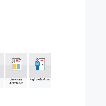
Acceso a la
Registro de Visitas
información