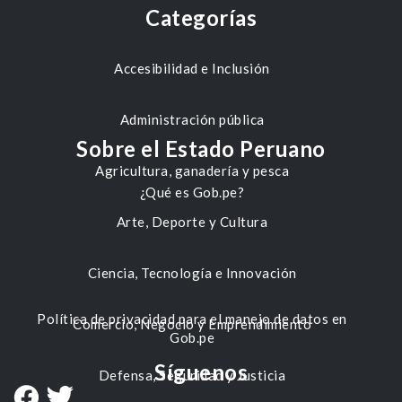
Categorías
Accesibilidad e Inclusión
Administración pública
Sobre el Estado Peruano
Agricultura, ganadería y pesca
¿Qué es Gob.pe?
Arte, Deporte y Cultura
Ciencia, Tecnología e Innovación
Política de privacidad para el manejo de datos en
Comercio, Negocio y Emprendimiento
Gob.pe
Síguenos
Defensa, Seguridad y Justicia