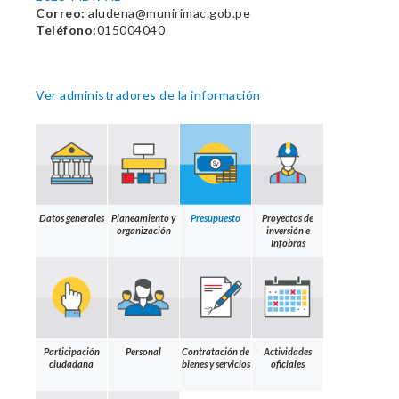
Correo:
aludena@munirimac.gob.pe
Teléfono:
015004040
Ver administradores de la información
Datos generales
Planeamiento y
Presupuesto
Proyectos de
organización
inversión e
Infobras
Participación
Personal
Contratación de
Actividades
ciudadana
bienes y servicios
oficiales