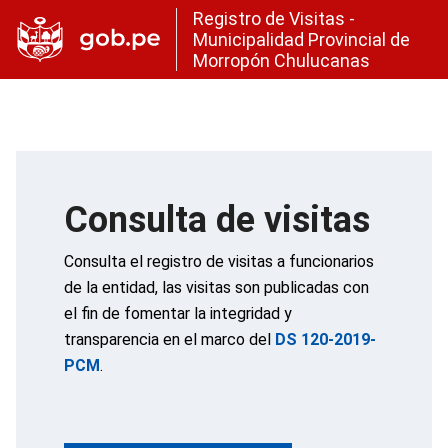
Registro de Visitas -
Municipalidad Provincial de
Morropón Chulucanas
Consulta de visitas
Consulta el registro de visitas a funcionarios
de la entidad, las visitas son publicadas con
el fin de fomentar la integridad y
transparencia en el marco del
DS 120-2019-
PCM
.