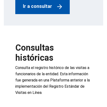
Ir a consultar
Consultas
históricas
Consulta el registro histórico de las visitas a
funcionarios de la entidad. Esta información
fue generada en una Plataforma anterior a la
implementación del Registro Estándar de
Visitas en Línea.