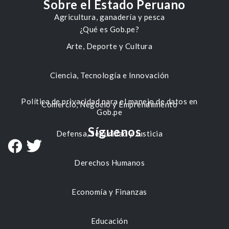
Sobre el Estado Peruano
Agricultura, ganadería y pesca
¿Qué es Gob.pe?
Arte, Deporte y Cultura
Ciencia, Tecnología e Innovación
Política de privacidad para el manejo de datos en
Comercio, Negocio y Emprendimiento
Gob.pe
Síguenos
Defensa, Seguridad y Justicia
Derechos Humanos
Economía y Finanzas
Educación