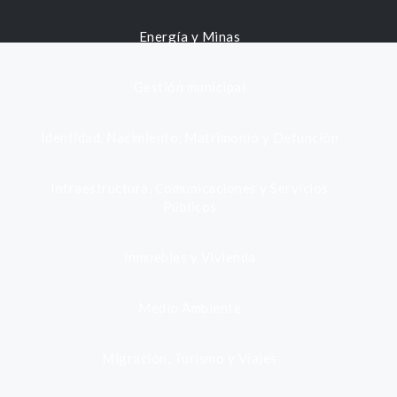
Energía y Minas
Gestión municipal
Identidad, Nacimiento, Matrimonio y Defunción
Infraestructura, Comunicaciones y Servicios
Públicos
Inmuebles y Vivienda
Medio Ambiente
Migración, Turismo y Viajes