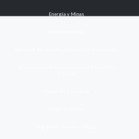
Energía y Minas
Gestión municipal
Identidad, Nacimiento, Matrimonio y Defunción
Infraestructura, Comunicaciones y Servicios
Públicos
Inmuebles y Vivienda
Medio Ambiente
Migración, Turismo y Viajes