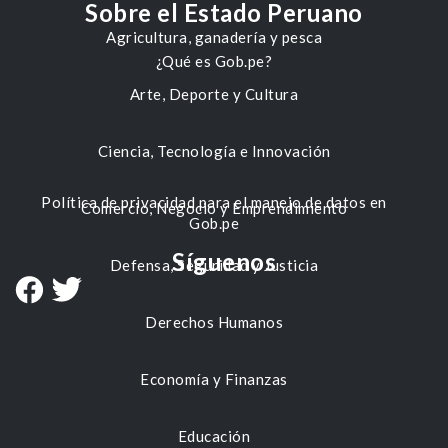
Sobre el Estado Peruano
Agricultura, ganadería y pesca
¿Qué es Gob.pe?
Arte, Deporte y Cultura
Ciencia, Tecnología e Innovación
Política de privacidad para el manejo de datos en
Comercio, Negocio y Emprendimiento
Gob.pe
Síguenos
Defensa, Seguridad y Justicia
Derechos Humanos
Economía y Finanzas
Educación