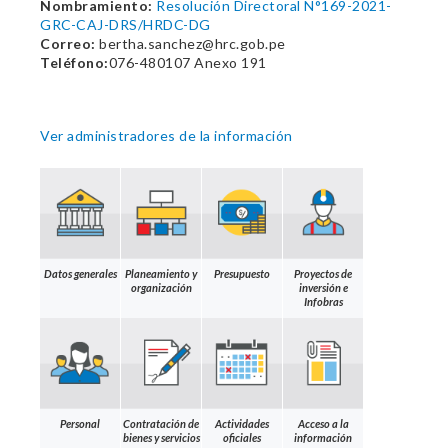
Nombramiento:
Resolución Directoral N°169-2021-
GRC-CAJ-DRS/HRDC-DG
Correo:
bertha.sanchez@hrc.gob.pe
Teléfono:
076-480107 Anexo 191
Ver administradores de la información
Datos generales
Planeamiento y
Presupuesto
Proyectos de
organización
inversión e
Infobras
Personal
Contratación de
Actividades
Acceso a la
bienes y servicios
oficiales
información