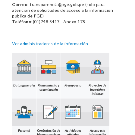
Correo:
transparencia@pge.gob.pe (solo para
atencion de solicitudes de acceso a la informacion
publica de PGE)
Teléfono:
(01)748 5417 - Anexo 178
Ver administradores de la información
Datos generales
Planeamiento y
Presupuesto
Proyectos de
organización
inversión e
Infobras
Personal
Contratación de
Actividades
Acceso a la
bienes y servicios
oficiales
información