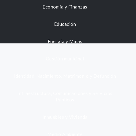
Economía y Finanzas
Educación
Energía y Minas
Gestión municipal
Identidad, Nacimiento, Matrimonio y Defunción
Infraestructura, Comunicaciones y Servicios
Públicos
Inmuebles y Vivienda
Medio Ambiente