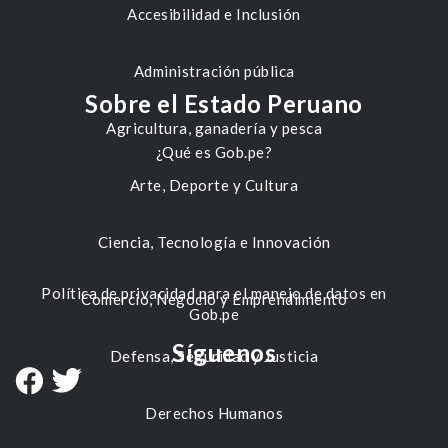
Accesibilidad e Inclusión
Administración pública
Sobre el Estado Peruano
Agricultura, ganadería y pesca
¿Qué es Gob.pe?
Arte, Deporte y Cultura
Ciencia, Tecnología e Innovación
Política de privacidad para el manejo de datos en
Comercio, Negocio y Emprendimiento
Gob.pe
Síguenos
Defensa, Seguridad y Justicia
Derechos Humanos