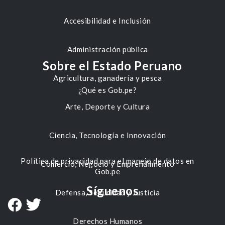
Accesibilidad e Inclusión
Administración pública
Sobre el Estado Peruano
Agricultura, ganadería y pesca
¿Qué es Gob.pe?
Arte, Deporte y Cultura
Ciencia, Tecnología e Innovación
Política de privacidad para el manejo de datos en
Comercio, Negocio y Emprendimiento
Gob.pe
Síguenos
Defensa, Seguridad y Justicia
Derechos Humanos