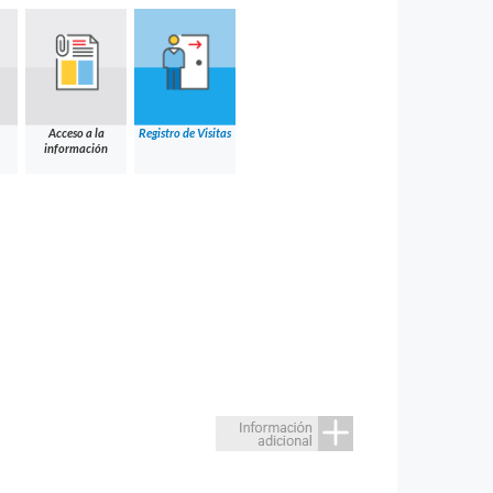
Acceso a la
Registro de Visitas
información