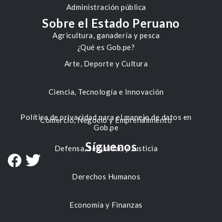
Administración pública
Sobre el Estado Peruano
Agricultura, ganadería y pesca
¿Qué es Gob.pe?
Arte, Deporte y Cultura
Ciencia, Tecnología e Innovación
Política de privacidad para el manejo de datos en
Comercio, Negocio y Emprendimiento
Gob.pe
Síguenos
Defensa, Seguridad y Justicia
Derechos Humanos
Economía y Finanzas