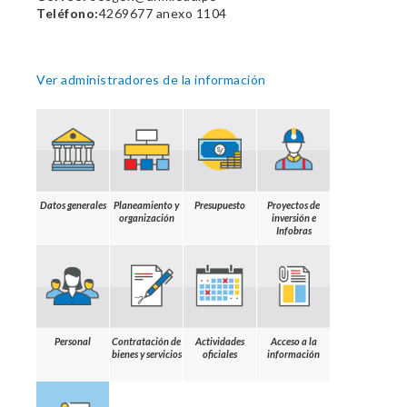
Teléfono:
4269677 anexo 1104
Ver administradores de la información
Datos generales
Planeamiento y
Presupuesto
Proyectos de
organización
inversión e
Infobras
Personal
Contratación de
Actividades
Acceso a la
bienes y servicios
oficiales
información