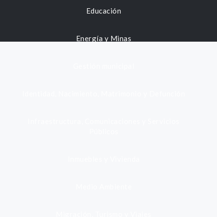
Educación
Energía y Minas
Gestión municipal
Identidad, Nacimiento, Matrimonio y Defunción
Infraestructura, Comunicaciones y Servicios
Públicos
Inmuebles y Vivienda
Medio Ambiente
Migración, Turismo y Viajes