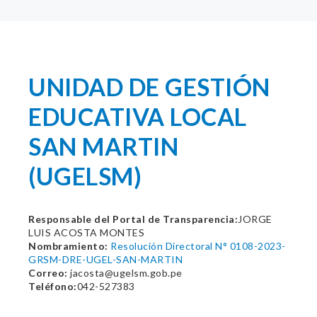
UNIDAD DE GESTIÓN
EDUCATIVA LOCAL
SAN MARTIN
(UGELSM)
Responsable del Portal de Transparencia:
JORGE
LUIS ACOSTA MONTES
Nombramiento:
Resolución Directoral N° 0108-2023-
GRSM-DRE-UGEL-SAN-MARTIN
Correo:
jacosta@ugelsm.gob.pe
Teléfono:
042-527383