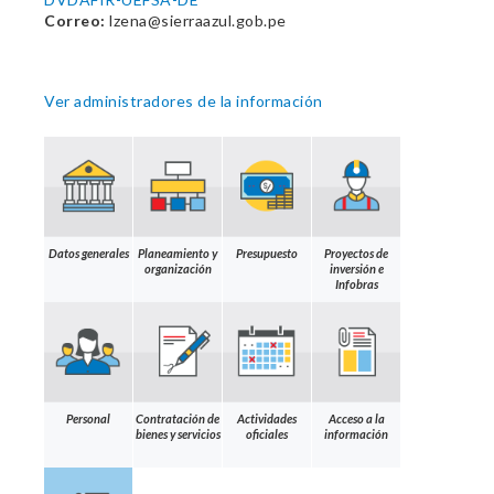
Correo:
lzena@sierraazul.gob.pe
Ver administradores de la información
Datos generales
Planeamiento y
Presupuesto
Proyectos de
organización
inversión e
Infobras
Personal
Contratación de
Actividades
Acceso a la
bienes y servicios
oficiales
información