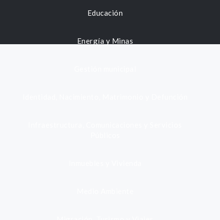
Educación
Energía y Minas
Gestión municipal
Identidad, Nacimiento, Matrimonio y Defunción
Infraestructura, Comunicaciones y Servicios
Públicos
Inmuebles y Vivienda
Medio Ambiente
Migración, Turismo y Viajes