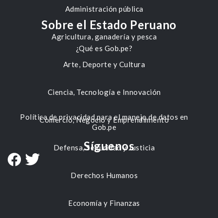
Administración pública
Sobre el Estado Peruano
Agricultura, ganadería y pesca
¿Qué es Gob.pe?
Arte, Deporte y Cultura
Ciencia, Tecnología e Innovación
Política de privacidad para el manejo de datos en
Comercio, Negocio y Emprendimiento
Gob.pe
Síguenos
Defensa, Seguridad y Justicia
Derechos Humanos
Economía y Finanzas