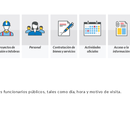
royectos de
Personal
Contratación de
Actividades
Acceso a la
sión e Infobras
bienes y servicios
oficiales
información
s funcionarios públicos, tales como día, hora y motivo de visita.