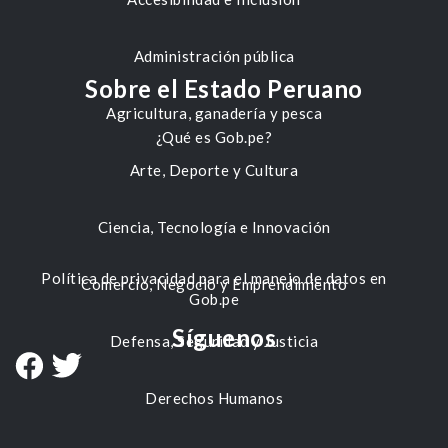
Administración pública
Sobre el Estado Peruano
Agricultura, ganadería y pesca
¿Qué es Gob.pe?
Arte, Deporte y Cultura
Ciencia, Tecnología e Innovación
Política de privacidad para el manejo de datos en
Comercio, Negocio y Emprendimiento
Gob.pe
Síguenos
Defensa, Seguridad y Justicia
Derechos Humanos