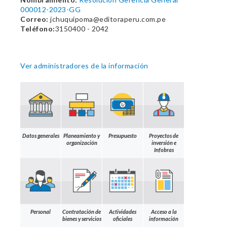
000012-2023-GG
Correo:
jchuquipoma@editoraperu.com.pe
Teléfono:
3150400 - 2042
Ver administradores de la información
Datos generales
Planeamiento y
Presupuesto
Proyectos de
organización
inversión e
Infobras
Personal
Contratación de
Actividades
Acceso a la
bienes y servicios
oficiales
información