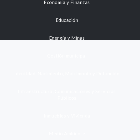
Economía y Finanzas
Educación
Energía y Minas
Gestión municipal
Identidad, Nacimiento, Matrimonio y Defunción
Infraestructura, Comunicaciones y Servicios
Públicos
Inmuebles y Vivienda
Medio Ambiente